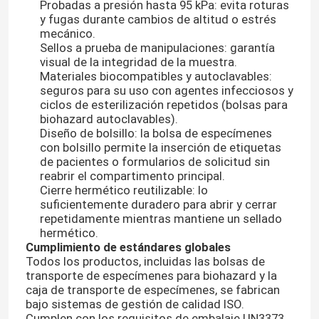
Probadas a presión hasta 95 kPa: evita roturas
y fugas durante cambios de altitud o estrés
mecánico.
Sellos a prueba de manipulaciones: garantía
visual de la integridad de la muestra.
Materiales biocompatibles y autoclavables:
seguros para su uso con agentes infecciosos y
ciclos de esterilización repetidos (bolsas para
biohazard autoclavables).
Diseño de bolsillo: la bolsa de especímenes
con bolsillo permite la inserción de etiquetas
de pacientes o formularios de solicitud sin
reabrir el compartimento principal.
Cierre hermético reutilizable: lo
suficientemente duradero para abrir y cerrar
repetidamente mientras mantiene un sellado
En casa
hermético.
Cumplimiento de estándares globales
Todos los productos, incluidas las bolsas de
Productos
transporte de especímenes para biohazard y la
caja de transporte de especímenes, se fabrican
bajo sistemas de gestión de calidad ISO.
Los vídeos
Cumplen con los requisitos de embalaje UN3373