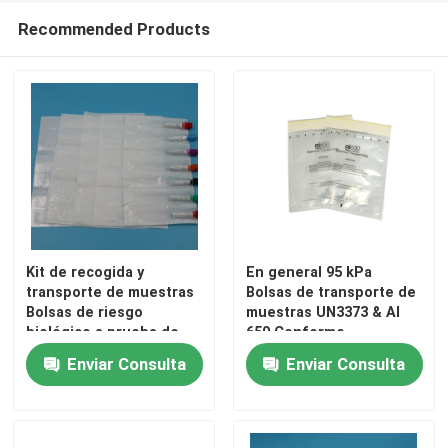
Recommended Products
bolso del Biohazard 95kPa
Bolsas absorbentes
Caja médica del espécimen
mangas absorbentes
Kit de recogida y
En general 95 kPa
transporte de muestras
Bolsas de transporte de
cojines absorbentes médicos
Bolsas de riesgo
muestras UN3373 & AI
biológico a prueba de
650 Conforme
fugas de 95 kPa con
Enviar Consulta
Enviar Consulta
Cajas de envío del espécimen
almohadillas
compuestas de alta
absorción y mangas
Cajas aisladas
absorbentes de varias