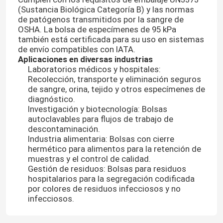
(Sustancia Biológica Categoría B) y las normas
de patógenos transmitidos por la sangre de
Sobre nosotros
OSHA. La bolsa de especímenes de 95 kPa
también está certificada para su uso en sistemas
de envío compatibles con IATA.
Aplicaciones en diversas industrias
Recorrido por la fábrica
Laboratorios médicos y hospitales:
Recolección, transporte y eliminación seguros
de sangre, orina, tejido y otros especímenes de
Control de calidad
diagnóstico.
Investigación y biotecnología: Bolsas
autoclavables para flujos de trabajo de
Noticias
descontaminación.
Industria alimentaria: Bolsas con cierre
hermético para alimentos para la retención de
Solicitar una cita
muestras y el control de calidad.
Gestión de residuos: Bolsas para residuos
hospitalarios para la segregación codificada
bolsos 95Kpa
por colores de residuos infecciosos y no
infecciosos.
bolso del transporte del espécimen 95kPa