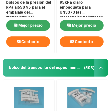
bolsos de la presión del
95kPa claro
kPa ai650 95 para el
empaqueta para
Cajas refrigerantes del transporte
embalaje del
UN3373 las
transporte del
mercancías peligrosas
espécimen del
que embalan, bolsos
Mejor precio
Mejor precio
Biohazard
del transporte del
Equipos de la conveniencia del transporte del espécim
espécimen 95kPa
Contacto
Contacto
Suministros médicos del torniquete
tubo de centrífuga
bolso del transporte del espécimen 95kPa
(508)
Frascos criogénicos
Paquetes refrigerantes del gel
Bolsos inútiles del Biohazard