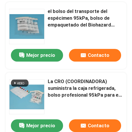
el bolso del transporte del
espécimen 95kPa, bolso de
empaquetado del Biohazard
puede impresión de encargo
Mejor precio
Contacto
La CRO (COORDINADORA)
suministra la caja refrigerada,
En casa
bolso profesional 95kPa para el
empaquetado del transporte
aéreo
Productos
Mejor precio
Contacto
Caja del espécimen, colección de espécimen y equipo médicos herméticos del transporte
Los vídeos