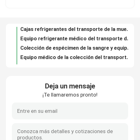
Cajas refrigerantes del transporte de la muestra de sangre, caja del descenso del espécimen del laboratorio
Equipo refrigerante médico del transporte de las cajas del transporte para la muestra del Special del laboratorio
Sobre nosotros
Colección de espécimen de la sangre y equipo del transporte con los cojines absorbentes o los bolsos resistentes del escape
Equipo médico de la colección del transporte de la muestra de sangre, equipo del aislamiento del transporte del espécimen
Recorrido por la fábrica
Equipos portátiles de la conveniencia del transporte del espécimen y equipos no tóxicos estéril de la colección
Caja del transporte de los equipos/sangre de la conveniencia del transporte del espécimen de las fuentes del laboratorio
Control de calidad
Los especímenes interinos de la conveniencia transportan la caja de la colección de los equipos/muestra de sangre
Equipos médicos de la conveniencia del transporte del espécimen usados en hospital
Noticias
Equipos no tóxicos de la colección y del transporte de espécimen con el tubo de la colección del bolso de hielo
Deja un mensaje
Cajas refrigerantes del transporte del laboratorio, equipos de la colección de la orina/de espécimen de la sangre
¡Te llamaremos pronto!
Solicitar una cita
Especímenes del laboratorio que empaquetan y que transportan los equipos para la prueba de la patología
Cajas refrigerantes del transporte de la muestra del laboratorio/equipo de empaquetado de la colección de espécimen
Caja de recogida y transporte de muestras médicas, kit de muestras de laboratorio ligero
bolsos 95Kpa
Sangre/equipo de la colección de espécimen de orina, dirigiendo y equipo del transporte hermético
Equipos de la conveniencia del transporte del espécimen de la prueba del escape, caja del transporte de la muestra de sangre
bolso del transporte del espécimen 95kPa