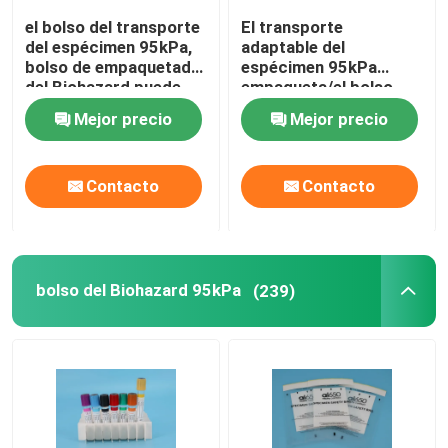
el bolso del transporte
El transporte
del espécimen 95kPa,
adaptable del
bolso de empaquetado
espécimen 95kPa
del Biohazard puede
empaqueta/el bolso
impresión de encargo
biológico IATA del
Mejor precio
Mejor precio
peligro aprobado
Contacto
Contacto
bolso del Biohazard 95kPa
(239)