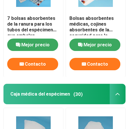
7 bolsas absorbentes
Bolsas absorbentes
de la ranura para los
médicas, cojines
tubos del espécimen
absorbentes de la
que embalan
seguridad para la
transporte aéreo
protección del
Mejor precio
Mejor precio
seguro
transporte
Contacto
Contacto
Caja médica del espécimen
(30)