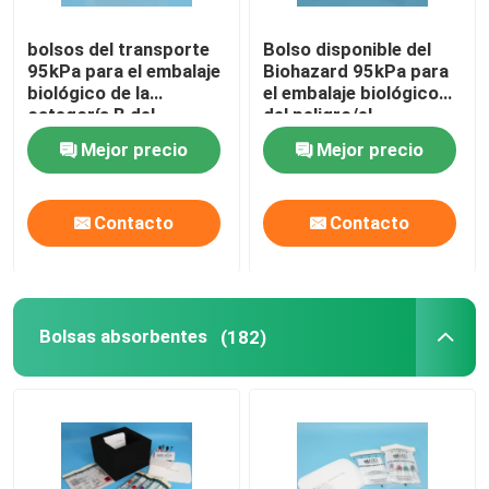
bolsos del transporte
Bolso disponible del
95kPa para el embalaje
Biohazard 95kPa para
biológico de la
el embalaje biológico
categoría B del
del peligro/el
transporte de la
espécimen infeccioso
Mejor precio
Mejor precio
sustancia UN3373
Contacto
Contacto
Bolsas absorbentes
(182)