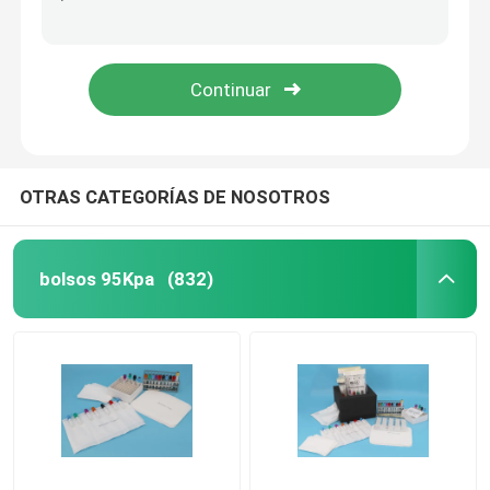
Proteja la seguridad toda de las muestras en un equipo del transporte de la colección de espécimen
Proteja la seguridad toda de las muestras en un equipo del transporte de la colección de espécimen
bolso del Biohazard 95kPa
El equipo de la colección de espécimen/del transporte aéreo proporciona las muestras completas de la prueba para el laboratorio
Equipos de la conveniencia del transporte del espécimen del Biohazard del laboratorio aislados y refrigerante
Bolsas absorbentes
Caja médica del espécimen
OTRAS CATEGORÍAS DE NOSOTROS
mangas absorbentes
bolsos 95Kpa
(832)
cojines absorbentes médicos
Cajas de envío del espécimen
Cajas aisladas