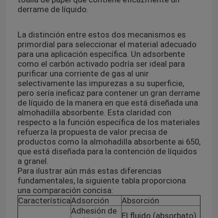
derrame de líquido.
Sobre nosotros
La distinción entre estos dos mecanismos es
primordial para seleccionar el material adecuado
para una aplicación específica. Un adsorbente
Recorrido por la fábrica
como el carbón activado podría ser ideal para
purificar una corriente de gas al unir
selectivamente las impurezas a su superficie,
Control de calidad
pero sería ineficaz para contener un gran derrame
de líquido de la manera en que está diseñada una
almohadilla absorbente. Esta claridad con
Noticias
respecto a la función específica de los materiales
refuerza la propuesta de valor precisa de
productos como la almohadilla absorbente ai 650,
que está diseñada para la contención de líquidos
Solicitar una cita
a granel.
Para ilustrar aún más estas diferencias
fundamentales, la siguiente tabla proporciona
bolsos 95Kpa
una comparación concisa:
Característica
Adsorción
Absorción
Adhesión de
bolso del transporte del espécimen 95kPa
El fluido (absorbato)