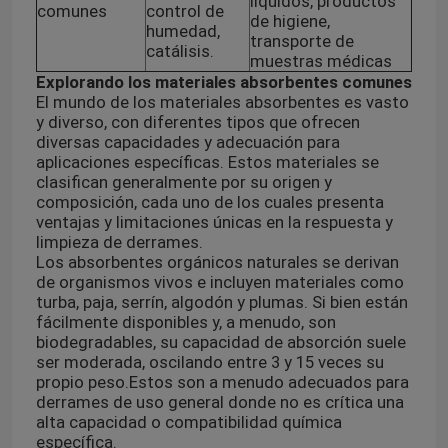
líquidos, productos
comunes
control de
de higiene,
humedad,
transporte de
Cajas refrigerantes del transporte
catálisis.
muestras médicas
Explorando los materiales absorbentes comunes
El mundo de los materiales absorbentes es vasto
Equipos de la conveniencia del transporte del espécim
y diverso, con diferentes tipos que ofrecen
diversas capacidades y adecuación para
aplicaciones específicas. Estos materiales se
Suministros médicos del torniquete
clasifican generalmente por su origen y
composición, cada uno de los cuales presenta
ventajas y limitaciones únicas en la respuesta y
tubo de centrífuga
limpieza de derrames.
Los absorbentes orgánicos naturales se derivan
de organismos vivos e incluyen materiales como
Frascos criogénicos
turba, paja, serrín, algodón y plumas. Si bien están
fácilmente disponibles y, a menudo, son
biodegradables, su capacidad de absorción suele
ser moderada, oscilando entre 3 y 15 veces su
Paquetes refrigerantes del gel
propio peso.
Estos son a menudo adecuados para
derrames de uso general donde no es crítica una
alta capacidad o compatibilidad química
Bolsos inútiles del Biohazard
específica.