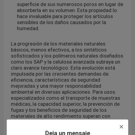
superficie de sus numerosos poros en lugar de
absorberla en su volumen. Esta propiedad lo
hace invaluable para proteger los artículos
sensibles de los daños causados por la
humedad.
La progresión de los materiales naturales
básicos, menos efectivos, a los sintéticos
sofisticados y los polímeros naturales diseñados
como los SAP y la celulosa avanzada subraya un
claro avance tecnológico. Esta evolución está
impulsada por las crecientes demandas de
eficiencia, características de seguridad
mejoradas y una mayor responsabilidad
ambiental en diversas aplicaciones. Para usos
especializados como el transporte de muestras
médicas, la capacidad superior, la prevención de
fugas y los beneficios de seguridad de los
materiales de alto rendimiento superan con
creces el menor costo de las alternativas menos
efectivas, lo que los establece como el estándar
Deja un mensaje
de la industria.