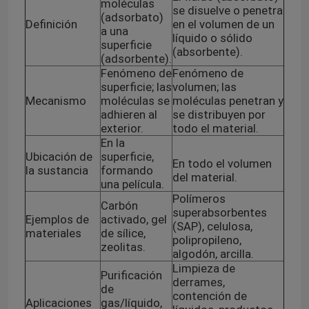
moléculas
se disuelve o penetra
(adsorbato)
Definición
en el volumen de un
a una
bolso del Biohazard 95kPa
líquido o sólido
superficie
(absorbente).
(adsorbente).
Fenómeno de
Fenómeno de
Bolsas absorbentes
superficie; las
volumen; las
Mecanismo
moléculas se
moléculas penetran y
adhieren al
se distribuyen por
Caja médica del espécimen
exterior.
todo el material.
En la
Ubicación de
superficie,
En todo el volumen
mangas absorbentes
la sustancia
formando
del material.
una película.
Polímeros
Carbón
cojines absorbentes médicos
superabsorbentes
Ejemplos de
activado, gel
(SAP), celulosa,
materiales
de sílice,
polipropileno,
zeolitas.
algodón, arcilla.
Cajas de envío del espécimen
Limpieza de
Purificación
derrames,
de
contención de
Cajas aisladas
Aplicaciones
gas/líquido,