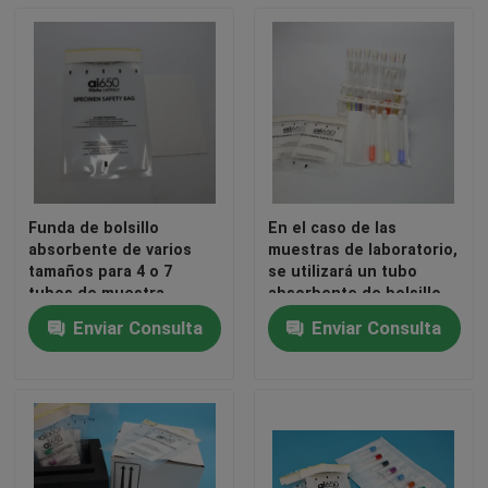
Funda de bolsillo
En el caso de las
absorbente de varios
muestras de laboratorio,
tamaños para 4 o 7
se utilizará un tubo
tubos de muestra,
absorbente de bolsillo
diseño de contención
desechable, de grado
Enviar Consulta
Enviar Consulta
de fugas
biomédico, para su
embalaje y manipulación
clínicas seguras.