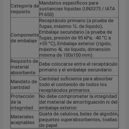
Mandatos específicos para
Categoría de
sustancias líquidas (UN3373 / IATA
requisito
PI 650)
Receptáculo primario (a prueba de
fugas, máximo 1L de líquido);
Embalaje secundario (a prueba de
Componente
fugas, presión de 95 kPa, -40 °C a
de embalaje
+55 °C); Embalaje exterior (rígido,
máximo 4L de líquido, dimensión
mínima de 100x100 mm).
Requisito de
Debe colocarse entre el receptáculo
material
primario y el embalaje secundario.
absorbente
Cantidad suficiente para absorber
Mandato de
todo el contenido de todos los
cantidad
receptáculos primarios.
Protección
No debe comprometer la integridad
de la
del material de amortiguación ni del
integridad
embalaje exterior.
Guata de celulosa, bolas de algodón,
Materiales
paquetes superabsorbentes, toallas
aceptables
de papel.