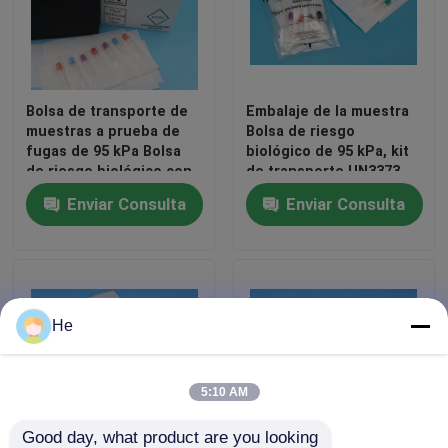
Bolsa de transporte de
Embalaje de la muestra
muestras a prueba de
Bolsa de riesgo
fugas de 95 kPa Bolsa
biológico de 95 kPa, kit
de riesgo biológico con
de transporte UN3373
sellado seguro y
Enviar Consulta
Enviar Consulta
almohadilla de
solidificación
absorbente para el
transporte de muestras
de diagnóstico
He
5:10 AM
Good day, what product are you looking 