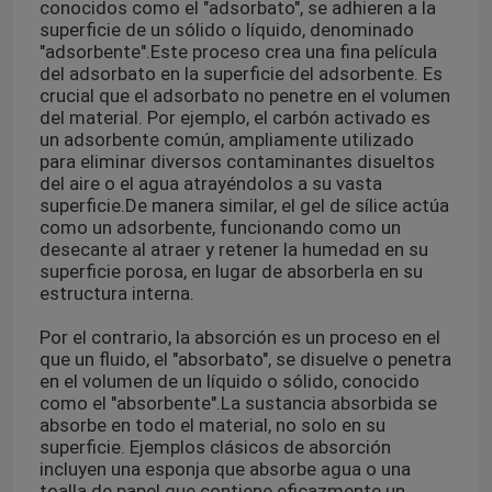
conocidos como el "adsorbato", se adhieren a la
superficie de un sólido o líquido, denominado
"adsorbente".
Este proceso crea una fina película
del adsorbato en la superficie del adsorbente. Es
crucial que el adsorbato no penetre en el volumen
del material. Por ejemplo, el carbón activado es
un adsorbente común, ampliamente utilizado
para eliminar diversos contaminantes disueltos
del aire o el agua atrayéndolos a su vasta
superficie.
De manera similar, el gel de sílice actúa
como un adsorbente, funcionando como un
desecante al atraer y retener la humedad en su
superficie porosa, en lugar de absorberla en su
estructura interna.
Por el contrario, la absorción es un proceso en el
En casa
que un fluido, el "absorbato", se disuelve o penetra
en el volumen de un líquido o sólido, conocido
como el "absorbente".
La sustancia absorbida se
Productos
absorbe en todo el material, no solo en su
superficie. Ejemplos clásicos de absorción
incluyen una esponja que absorbe agua o una
Los vídeos
toalla de papel que contiene eficazmente un