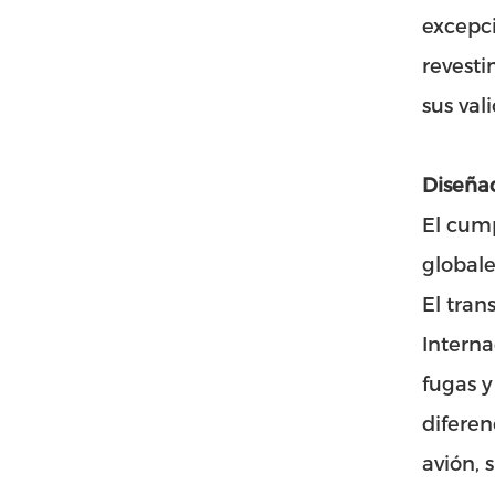
excepci
revest
sus val
Diseña
El cump
globale
El tran
Interna
fugas y
diferen
avión, 