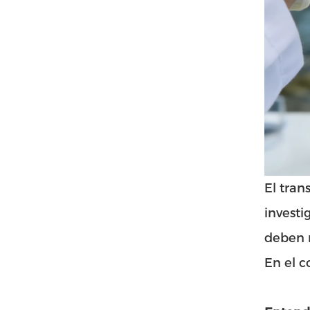
El tran
investi
deben n
En el c