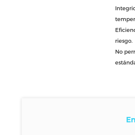
Integri
temper
Eficien
riesgo.
No perm
estánda
En