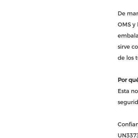
De mane
OMS y l
embalaj
sirve c
de los 
Por qué
Esta no
segurid
Confian
UN3373