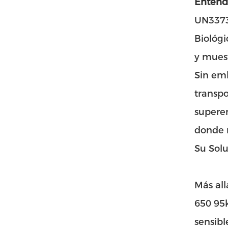
Entend
UN3373
Biológi
y muest
Sin em
transpo
superen
donde n
Su Solu
Más all
650 95k
sensibl