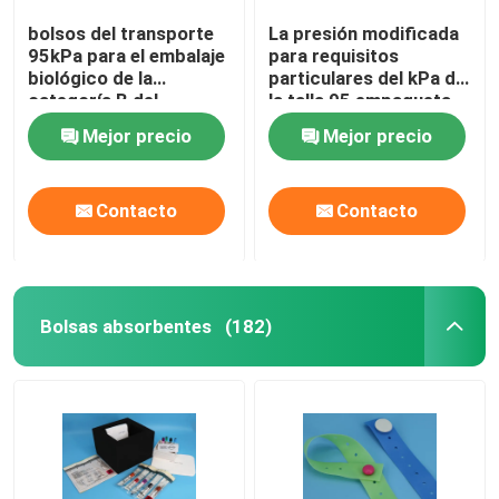
bolsos del transporte
La presión modificada
95kPa para el embalaje
para requisitos
biológico de la
particulares del kPa de
categoría B del
la talla 95 empaqueta
transporte de la
para embalar de los
Mejor precio
Mejor precio
sustancia UN3373
especímenes del
transporte aéreo
Contacto
Contacto
Bolsas absorbentes
(182)