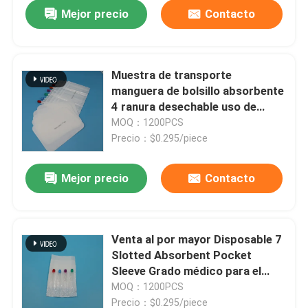
Mejor precio
Contacto
Muestra de transporte
manguera de bolsillo absorbente
4 ranura desechable uso de
laboratorio médico
MOQ：1200PCS
Precio：$0.295/piece
Mejor precio
Contacto
En casa
Venta al por mayor Disposable 7
Slotted Absorbent Pocket
Productos
Sleeve Grado médico para el
transporte de muestras
MOQ：1200PCS
Los vídeos
Precio：$0.295/piece