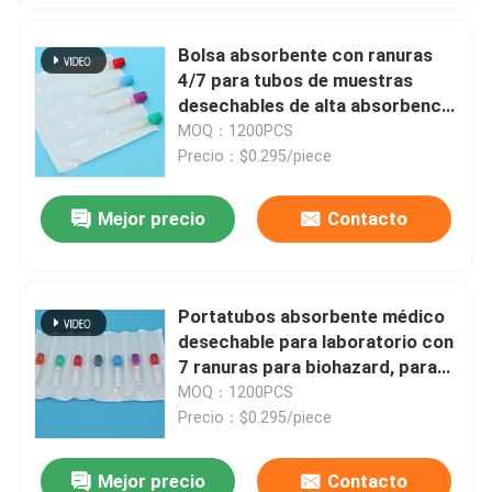
Bolsa absorbente con ranuras
4/7 para tubos de muestras
desechables de alta absorbencia
Serie AI650 para transporte
MOQ：1200PCS
seguro de biohazard en
Precio：$0.295/piece
laboratorio médico
Mejor precio
Contacto
Portatubos absorbente médico
desechable para laboratorio con
7 ranuras para biohazard, para
recolección de muestras de
MOQ：1200PCS
sangre y orina
Precio：$0.295/piece
Mejor precio
Contacto