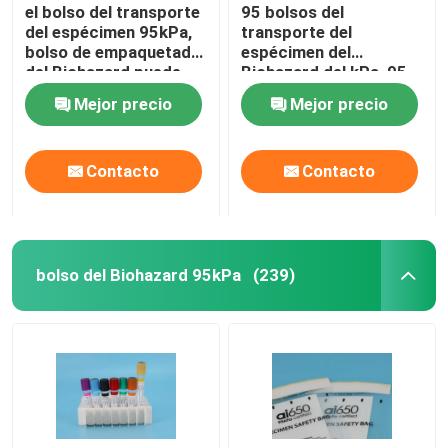
el bolso del transporte
95 bolsos del
del espécimen 95kPa,
transporte del
bolso de empaquetado
espécimen del
del Biohazard puede
Biohazard del kPa, 95
impresión de encargo
bolsos médicos de la
Mejor precio
Mejor precio
transferencia de KPa
Contacto
Contacto
bolso del Biohazard 95kPa
(239)