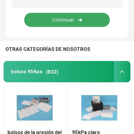
Cajas refrigerantes del transporte
Equipos de la conveniencia del transporte del espécim
OTRAS CATEGORÍAS DE NOSOTROS
Suministros médicos del torniquete
tubo de centrífuga
bolsos 95Kpa
(832)
Frascos criogénicos
Paquetes refrigerantes del gel
Bolsos inútiles del Biohazard
bolsos de la presión del
95kPa claro