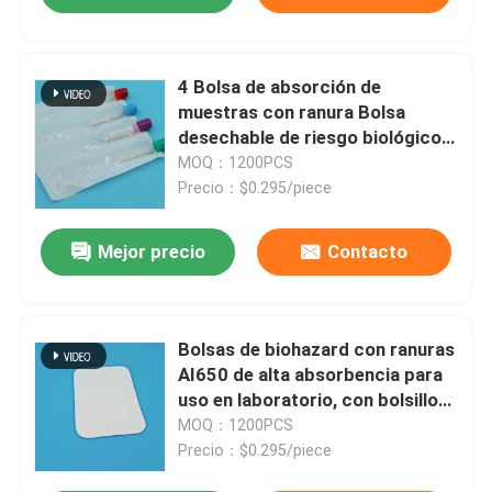
4 Bolsa de absorción de
muestras con ranura Bolsa
desechable de riesgo biológico
para almacenamiento y
MOQ：1200PCS
transporte de sangre/tubos de
Precio：$0.295/piece
orina médicos
Mejor precio
Contacto
Bolsas de biohazard con ranuras
AI650 de alta absorbencia para
uso en laboratorio, con bolsillos
absorbentes para tubos de
MOQ：1200PCS
muestras médicas desechables
Precio：$0.295/piece
al por mayor