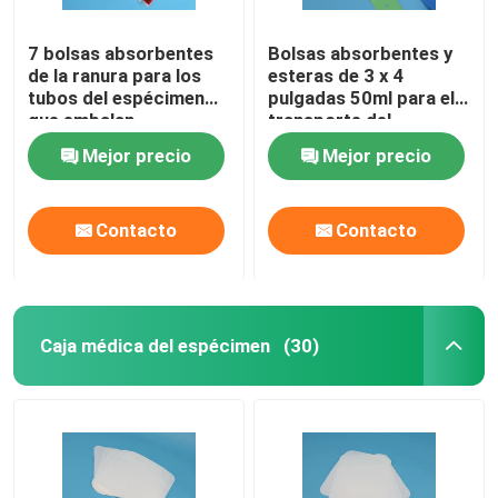
7 bolsas absorbentes
Bolsas absorbentes y
de la ranura para los
esteras de 3 x 4
tubos del espécimen
pulgadas 50ml para el
que embalan
transporte del
transporte aéreo
espécimen del
Mejor precio
Mejor precio
seguro
Biohazard
Contacto
Contacto
Caja médica del espécimen
(30)