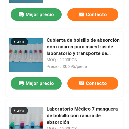
Mejor precio
Contacto
Sobre nosotros
Recorrido por la fábrica
Cubierta de bolsillo de absorción
con ranuras para muestras de
Control de calidad
laboratorio y transporte de
muestras
MOQ：1200PCS
Precio：$0.295/piece
Noticias
Mejor precio
Contacto
Solicitar una cita
bolsos 95Kpa
Laboratorio Médico 7 manguera
de bolsillo con ranura de
absorción
bolso del transporte del espécimen 95kPa
MOQ：1200PCS