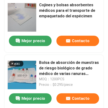
Cojines y bolsas absorbentes
médicos para el transporte de
empaquetado del espécimen
Mejor precio
Contacto
Bolsa de absorción de muestras
de riesgo biológico de grado
médico de varias ranuras
desechable 4 y 7 bolsillo con
MOQ：1200PCS
ranuras para tubos de
Precio：$0.295/piece
recolección de sangre y orina
Mejor precio
Contacto