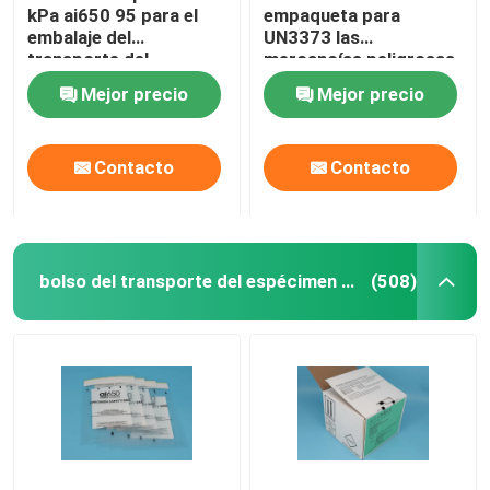
kPa ai650 95 para el
empaqueta para
embalaje del
UN3373 las
transporte del
mercancías peligrosas
espécimen del
que embalan, bolsos
Mejor precio
Mejor precio
Biohazard
del transporte del
espécimen 95kPa
Contacto
Contacto
bolso del transporte del espécimen 95kPa
(508)