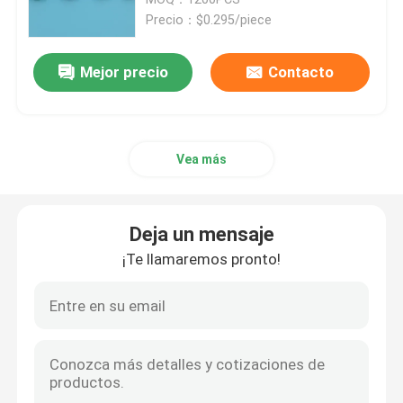
Precio：$0.295/piece
bolso del Biohazard 95kPa
Mejor precio
Contacto
Bolsas absorbentes
Vea más
Caja médica del espécimen
mangas absorbentes
Deja un mensaje
¡Te llamaremos pronto!
cojines absorbentes médicos
Cajas de envío del espécimen
Cajas aisladas