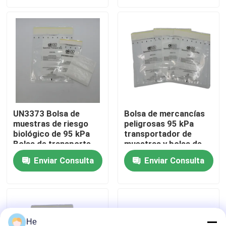
laboratorio
clínico
Sobre nosotros
Recorrido por la fábrica
Control de calidad
UN3373 Bolsa de
Bolsa de mercancías
muestras de riesgo
peligrosas 95 kPa
Noticias
biológico de 95 kPa
transportador de
Bolsa de transporte
muestras y bolsa de
para sustancias
embalaje de riesgo
Solicitar una cita
Enviar Consulta
Enviar Consulta
infecciosas,
biológico para
mercancías peligrosas
muestras biológicas
y muestras biológicas
UN3373
bolsos 95Kpa
bolso del transporte del espécimen 95kPa
He