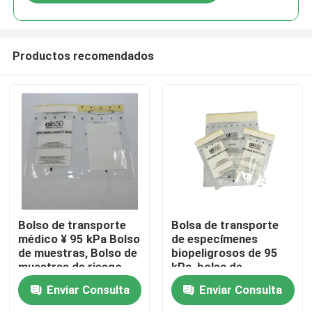
Productos recomendados
En casa
Bolso de transporte
Bolsa de transporte
médico ¥ 95 kPa Bolso
de especímenes
de muestras, Bolso de
biopeligrosos de 95
Productos
muestras de riesgo
kPa, bolsa de
biológico, Bolso
transporte médica
Enviar Consulta
Enviar Consulta
desechable de riesgo
para investigación de
Los vídeos
biológico para
laboratorio y uso