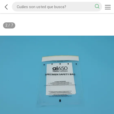
2
/
7