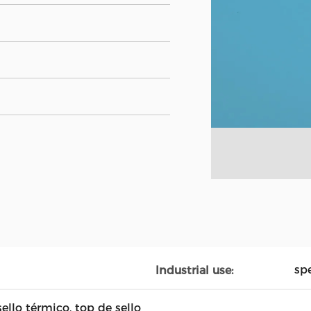
sp
Industrial use:
sello térmico, top de sello