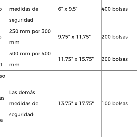
o
medidas de
6" x 9.5"
400 bolsas
seguridad
250 mm por 300
o
9.75" x 11.75"
200 bolsas
mm
300 mm por 400
11.75" x 15.75"
200 bolsas
d
mm
aso
Las demás
as
medidas de
13.75" x 17.75"
100 bolsas
seguridad:
ía