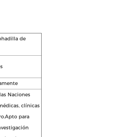
hadilla de
es
icamente
las Naciones
édicas, clínicas
ro.Apto para
nvestigación