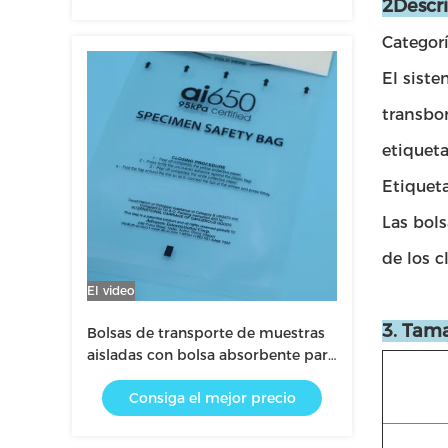
2Descr
Laboratorio
Categor
El siste
transbo
etiqueta
Etiqueta
Las bol
de los c
El video
3. Tam
Bolsas de transporte de muestras
aisladas con bolsa absorbente para
el almacenamiento de muestras de
Consiga el mejor precio
sangre sensibles a la temperatura y
el transporte de laboratorio de
riesgo biológico