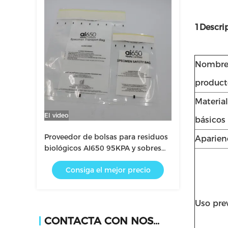
1Descri
Nombre
product
Materia
El video
básicos
Proveedor de bolsas para residuos
Aparien
biológicos AI650 95KPA y sobres
absorbentes
Consiga el mejor precio
Uso pre
CONTACTA CON NOSOTROS