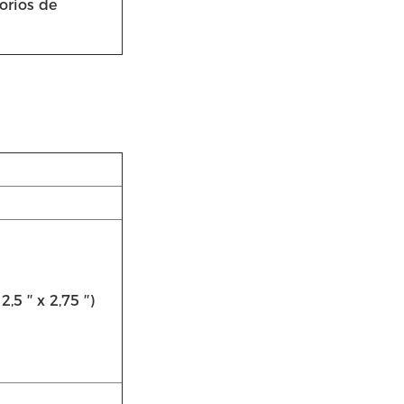
orios de
′′ x 2,75 ′′)