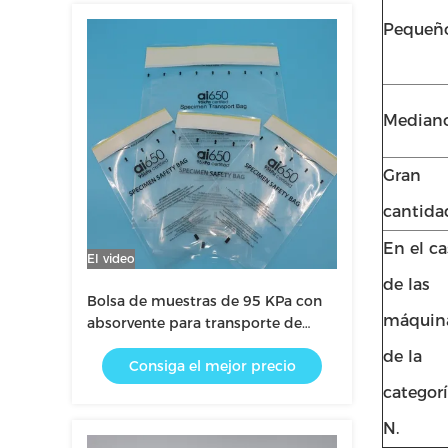
Pequeñ
Median
Gran
cantida
En el c
El video
de las
Bolsa de muestras de 95 KPa con
máquin
absorvente para transporte de
laboratorio
de la
Consiga el mejor precio
categor
N.