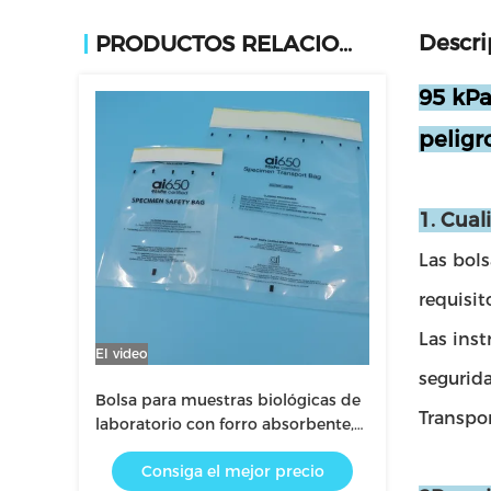
Descri
PRODUCTOS RELACIONADOS
95 kPa
peligr
1. Cual
Las bols
requisit
Las inst
El video
segurid
Bolsa para muestras biológicas de
Transpor
laboratorio con forro absorbente,
aislada, para muestras de sangre
Consiga el mejor precio
Transporte Seguro de Muestras de