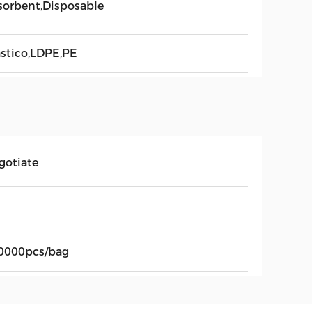
sorbent,Disposable
astico,LDPE,PE
gotiate
0000pcs/bag