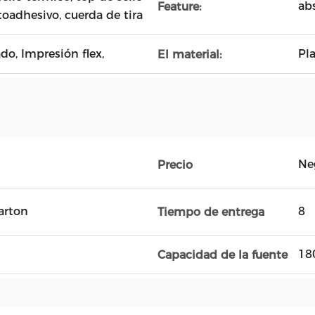
ab
Feature:
utoadhesivo, cuerda de tira
do, Impresión flex,
Pl
El material:
Ne
Precio
arton
8
Tiempo de entrega
18
Capacidad de la fuente