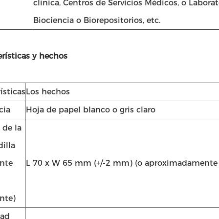
clínica, Centros de Servicios Médicos, o Laborat
Biociencia o Biorepositorios, etc.
rísticas y hechos
ísticas
Los hechos
cia
Hoja de papel blanco o gris claro
de la
illa
nte
L 70 x W 65 mm (+/-2 mm) (o aproximadamente 2,5 
nte)
dad