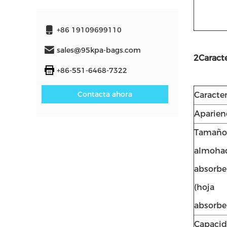
+86 19109699110
sales@95kpa-bags.com
2Caracte
+86-551-6468-7322
Contacta ahora
Caracter
Aparien
Tamaño 
almohad
absorbe
(hoja
absorbe
Capaci