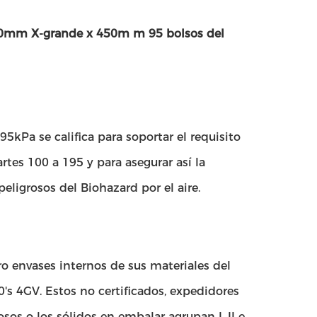
a 350mm X-grande x 450m m 95 bolsos del
5kPa se califica para soportar el requisito
tes 100 a 195 y para asegurar así la
eligrosos del Biohazard por el aire.
o envases internos de sus materiales del
s 4GV. Estos no certificados, expedidores
sos o los sólidos en embalar agrupan I, II e