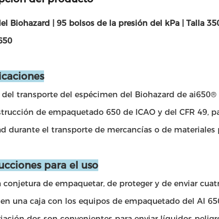
del Biohazard | 95 bolsos de la presión del kPa | Tall
I650
ficaciones
 del transporte del espécimen del Biohazard de ai650® 9
strucción de empaquetado 650 de ICAO y del CFR 49, par
d durante el transporte de mercancías o de materiales p
rucciones para el uso
 conjetura de empaquetar, de proteger y de enviar cuatr
en una caja con los equipos de empaquetado del AI 650'
riación dos son convenientes para enviar líquidos peligro