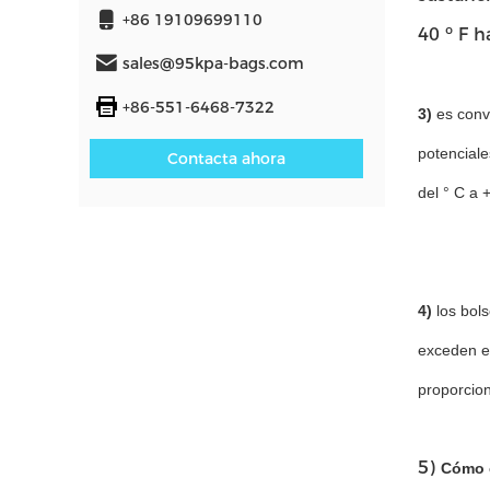
+86 19109699110
40 ⁰ F h
sales@95kpa-bags.com
+86-551-6468-7322
3)
es conv
potenciale
Contacta ahora
del ° C a +
4)
los bol
exceden es
proporcion
5)
Cómo c