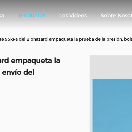
sa
Productos
Los Vídeos
Sobre Nosot
rte 95kPa del Biohazard empaqueta la prueba de la presión, bol
zard empaqueta la
 envío del