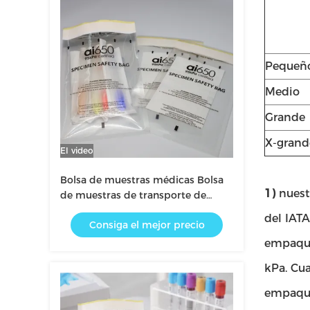
Pequeñ
Medio
Grande
X-grand
El video
Bolsa de muestras médicas Bolsa
1)
nuest
de muestras de transporte de
riesgos biológicos
del IATA
Consiga el mejor precio
empaque
kPa. Cu
empaquet