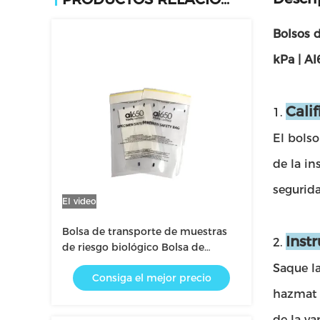
Bolsos 
kPa | A
Cali
1.
El bolso
de la in
segurida
El video
Bolsa de transporte de muestras
Inst
2.
de riesgo biológico Bolsa de
laboratorio de muestras
Saque la
Consiga el mejor precio
hazmat 
de la va