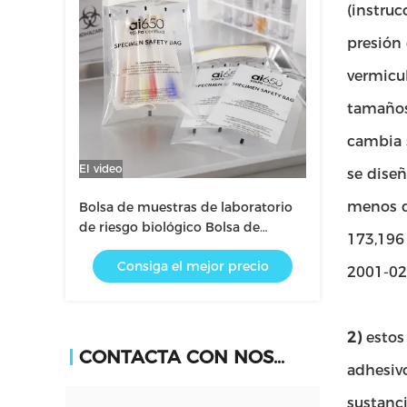
(instru
presión
vermicul
tamaños
cambia 
El video
se diseñ
menos q
Bolsa de muestras de laboratorio
de riesgo biológico Bolsa de
173,196 
transporte de muestras
Consiga el mejor precio
2001-02 
2)
estos
CONTACTA CON NOSOTROS
adhesivo
sustanci