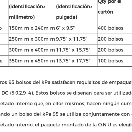
Qty por el
(identificación.:
(identificación.:
cartón
milímetro)
pulgada)
o
150m m x 240m m
6" x 9,5"
400 bolsos
250m m x 300m m
9,75" x 11,75"
200 bolsos
300m m x 400m m
11,75" x 15,75"
200 bolsos
e
350m m x 450m m
13,75" x 17,75"
100 bolsos
ros 95 bolsos del kPa satisfacen requisitos de empaque
 DG (5.0.2.9 .4). Estos bolsos se diseñan para ser utiliz
tado interno que, en ellos mismos, hacen ningún cumpl
ando un bolso del kPa 95 se utiliza conjuntamente con 
ado interno, el paquete montado de la O.N.U es elegibl