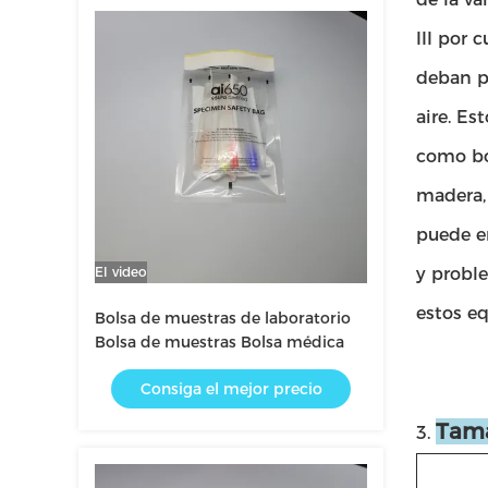
III por 
deban pa
aire. Es
como bol
madera, 
puede en
El video
y probl
estos e
Bolsa de muestras de laboratorio
Bolsa de muestras Bolsa médica
Consiga el mejor precio
Tama
3.