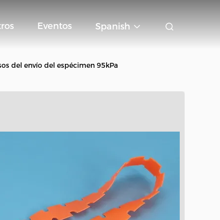
ros
Eventos
Spanish
sos del envío del espécimen 95kPa