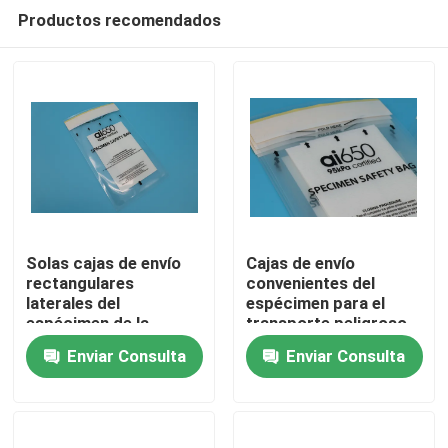
Productos recomendados
Solas cajas de envío
Cajas de envío
rectangulares
convenientes del
laterales del
espécimen para el
En casa
espécimen de la
transporte peligroso
manija disponible
de la muestra de las
Enviar Consulta
Enviar Consulta
mercancías
Productos
Los vídeos