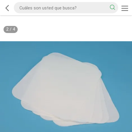
2
/
4