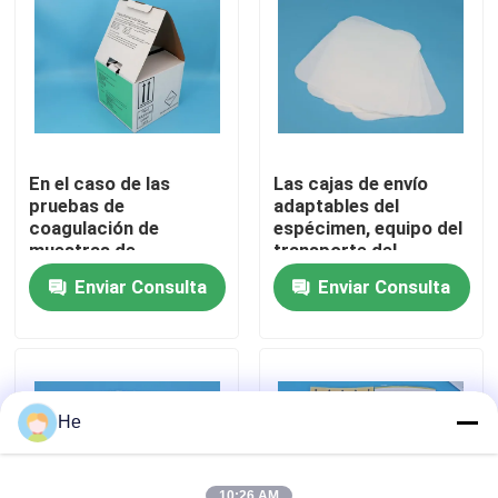
Sobre nosotros
Recorrido por la fábrica
En el caso de las
Las cajas de envío
Control de calidad
pruebas de
adaptables del
coagulación de
espécimen, equipo del
muestras de
transporte del
laboratorio médico,
espécimen con 95kPa
Noticias
Enviar Consulta
Enviar Consulta
las cajas de envío /
empaquetan
cajas de caída
especializadas para el
Solicitar una cita
transporte
bolsos 95Kpa
He
bolso del transporte del espécimen 95kPa
10:26 AM