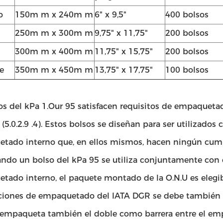
o
150m m x 240m m
6" x 9,5"
400 bolsos
250m m x 300m m
9,75" x 11,75"
200 bolsos
300m m x 400m m
11,75" x 15,75"
200 bolsos
e
350m m x 450m m
13,75" x 17,75"
100 bolsos
os del kPa 1.Our 95 satisfacen requisitos de empaqueta
(5.0.2.9 .4). Estos bolsos se diseñan para ser utilizados
tado interno que, en ellos mismos, hacen ningún cumpl
ando un bolso del kPa 95 se utiliza conjuntamente con 
ado interno, el paquete montado de la O.N.U es elegibl
cciones de empaquetado del IATA DGR se debe también s
 empaqueta también el doble como barrera entre el emp