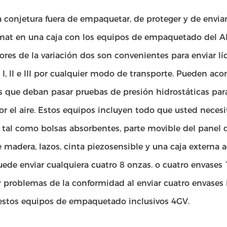
a conjetura fuera de empaquetar, de proteger y de envia
mat en una caja con los equipos de empaquetado del AI 6
res de la variación dos son convenientes para enviar lí
I, II e III por cualquier modo de transporte. Pueden aco
s que deban pasar pruebas de presión hidrostáticas para
or el aire. Estos equipos incluyen todo que usted neces
 tal como bolsas absorbentes, parte movible del panel d
e madera, lazos, cinta piezosensible y una caja externa
ede enviar cualquiera cuatro 8 onzas. o cuatro envases
y problemas de la conformidad al enviar cuatro envases
estos equipos de empaquetado inclusivos 4GV.