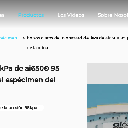
sa
Productos
Los Vídeos
Sobre Nosot
spécimen
>
bolsos claros del Biohazard del kPa de ai650® 95 
de la orina
l kPa de ai650® 95
del espécimen del
e la presión 95kpa