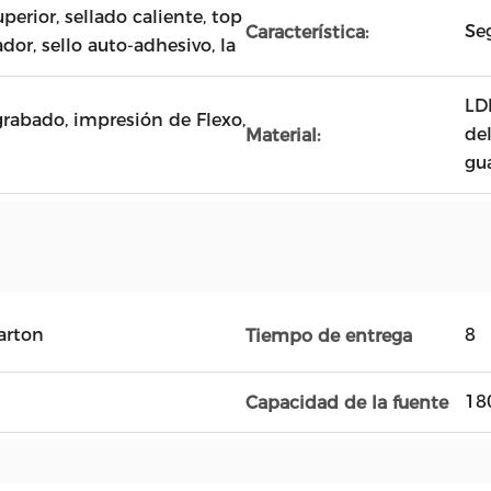
uperior, sellado caliente, top
Se
Característica:
ador, sello auto-adhesivo, la
LD
grabado, impresión de Flexo,
de
Material:
gu
arton
8
Tiempo de entrega
18
Capacidad de la fuente