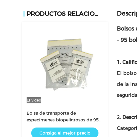
Descri
PRODUCTOS RELACIONADOS
Bolsos
- 95 bo
1.
Califi
El bolso
de la in
segurida
El video
Bolsa de transporte de
2.
Descr
especímenes biopeligrosos de 95
kPa, bolsa de transporte médica
Categor
Consiga el mejor precio
para investigación de laboratorio y