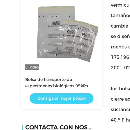
vermicul
tamaños
cambia 
se diseñ
menos q
173,196 
El video
2001-02 
Bolsa de transporte de
especímenes biológicos 95kPa
los bols
Bolsa de riesgo biológico para
Consiga el mejor precio
mercancías peligrosas UN3373 y
cierre a
manipulación segura de
sustanci
especímenes
40 ⁰ F h
CONTACTA CON NOSOTROS