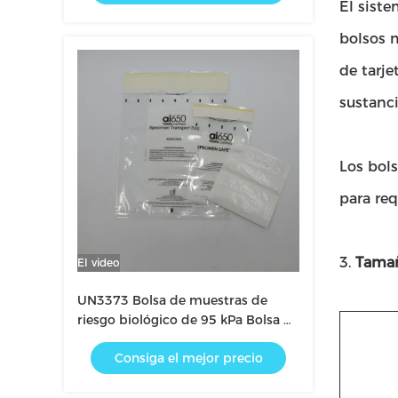
El siste
uso clínico
bolsos 
de tarje
sustanci
Los bol
para req
3.
Tamañ
El video
UN3373 Bolsa de muestras de
riesgo biológico de 95 kPa Bolsa de
transporte para sustancias
Consiga el mejor precio
infecciosas, mercancías peligrosas
y muestras biológicas