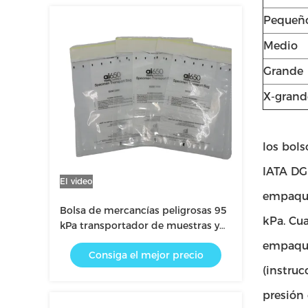
Pequeñ
Medio
Grande
X-grand
los bols
IATA DG 
El video
empaque
Bolsa de mercancías peligrosas 95
kPa. Cu
kPa transportador de muestras y
bolsa de embalaje de riesgo
empaquet
Consiga el mejor precio
biológico para muestras biológicas
(instru
UN3373
presión