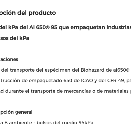
pción del producto
 del kPa del AI 650® 95 que empaquetan industria
lsos del kPa
caciones
 del transporte del espécimen del Biohazard de ai650® 9
strucción de empaquetado 650 de ICAO y del CFR 49, par
d durante el transporte de mercancías o de materiales p
ipción general
ía B ambiente - bolsos del medio 95kPa