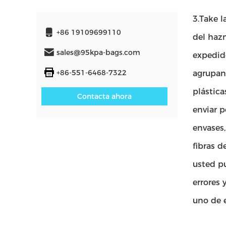
3.Take l
+86 19109699110
del haz
sales@95kpa-bags.com
expedido
+86-551-6468-7322
agrupan 
plástica
Contacta ahora
enviar p
envases,
fibras d
usted pu
errores 
uno de 