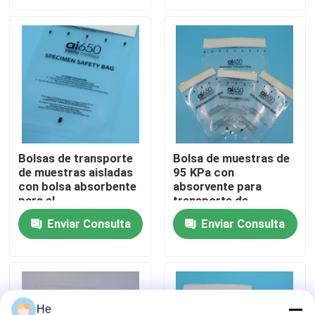
de Laboratorio
Sobre nosotros
Recorrido por la fábrica
Control de calidad
Bolsas de transporte
Bolsa de muestras de
de muestras aisladas
95 KPa con
Noticias
con bolsa absorbente
absorvente para
para el
transporte de
almacenamiento de
laboratorio
Solicitar una cita
Enviar Consulta
Enviar Consulta
muestras de sangre
sensibles a la
temperatura y el
bolsos 95Kpa
transporte de
laboratorio de riesgo
biológico
bolso del transporte del espécimen 95kPa
He