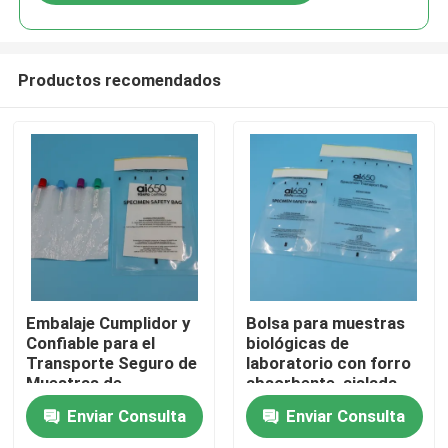
Productos recomendados
En casa
Embalaje Cumplidor y
Bolsa para muestras
Confiable para el
biológicas de
Transporte Seguro de
laboratorio con forro
Productos
Muestras de
absorbente, aislada,
Laboratorio
para muestras de
Enviar Consulta
Enviar Consulta
sangre Transporte
Los vídeos
Seguro de Muestras