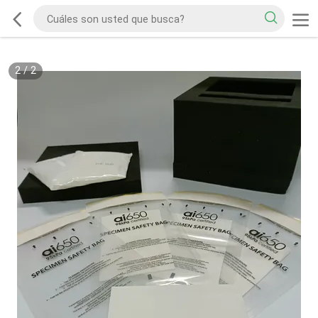
2
/
2