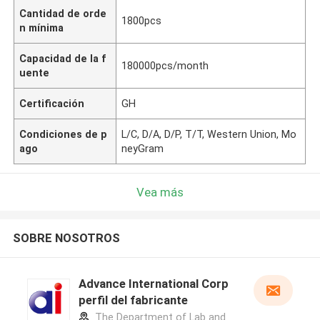
Cantidad de orde
1800pcs
n mínima
Capacidad de la f
180000pcs/month
uente
Certificación
GH
Condiciones de p
L/C, D/A, D/P, T/T, Western Union, Mo
ago
neyGram
Vea más
SOBRE NOSOTROS
Advance International Corp
perfil del fabricante
The Department of Lab and