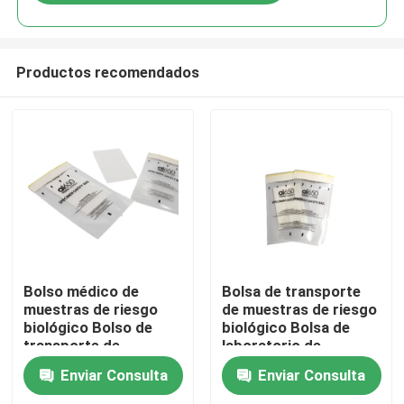
Productos recomendados
En casa
Bolso médico de
Bolsa de transporte
muestras de riesgo
de muestras de riesgo
biológico Bolso de
biológico Bolsa de
Productos
transporte de
laboratorio de
muestras
muestras
Enviar Consulta
Enviar Consulta
Los vídeos