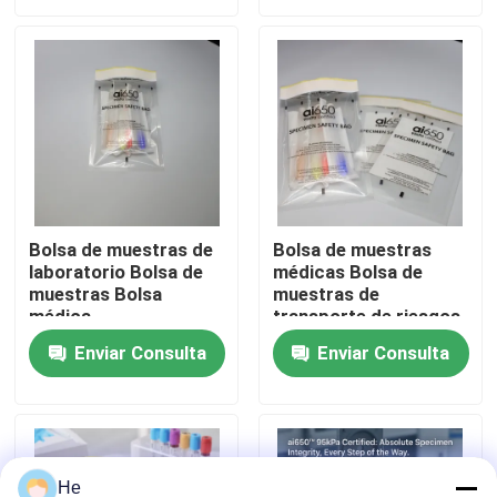
Sobre nosotros
Recorrido por la fábrica
Control de calidad
Bolsa de muestras de
Bolsa de muestras
laboratorio Bolsa de
médicas Bolsa de
Noticias
muestras Bolsa
muestras de
médica
transporte de riesgos
biológicos
Solicitar una cita
Enviar Consulta
Enviar Consulta
bolsos 95Kpa
bolso del transporte del espécimen 95kPa
He