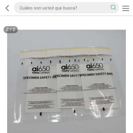
2
/
2