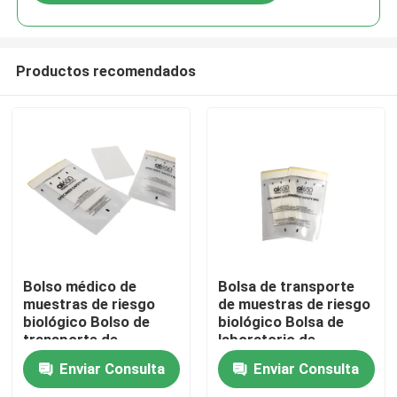
Productos recomendados
En casa
Bolso médico de
Bolsa de transporte
muestras de riesgo
de muestras de riesgo
biológico Bolso de
biológico Bolsa de
Productos
transporte de
laboratorio de
muestras
muestras
Enviar Consulta
Enviar Consulta
Los vídeos