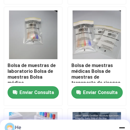
Sobre nosotros
Recorrido por la fábrica
Control de calidad
Bolsa de muestras de
Bolsa de muestras
laboratorio Bolsa de
médicas Bolsa de
Noticias
muestras Bolsa
muestras de
médica
transporte de riesgos
biológicos
Solicitar una cita
Enviar Consulta
Enviar Consulta
bolsos 95Kpa
bolso del transporte del espécimen 95kPa
He